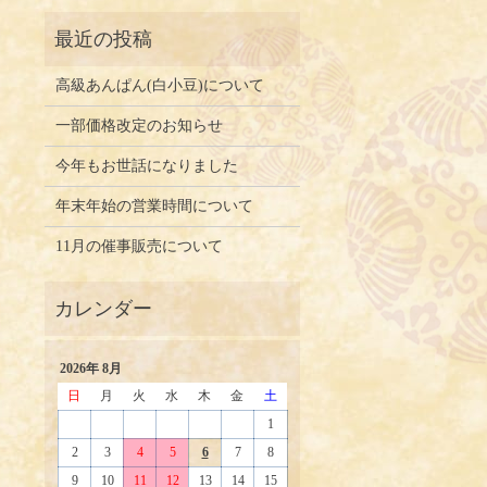
高級あんぱん(白小豆)について
一部価格改定のお知らせ
今年もお世話になりました
年末年始の営業時間について
11月の催事販売について
2026年 8月
日
月
火
水
木
金
土
1
2
3
4
5
6
7
8
9
10
11
12
13
14
15