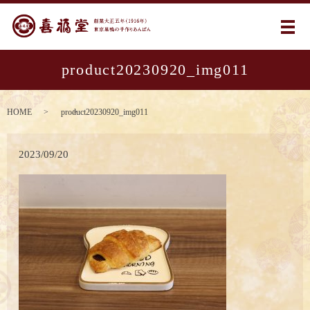
メ
product20230920_img011
HOME
product20230920_img011
2023/09/20