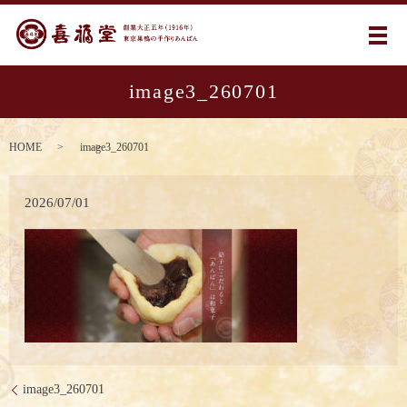
メ
image3_260701
HOME
image3_260701
2026/07/01
image3_260701