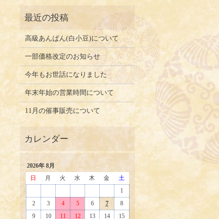
高級あんぱん(白小豆)について
一部価格改定のお知らせ
今年もお世話になりました
年末年始の営業時間について
11月の催事販売について
2026年 8月
日
月
火
水
木
金
土
1
2
3
4
5
6
7
8
9
10
11
12
13
14
15