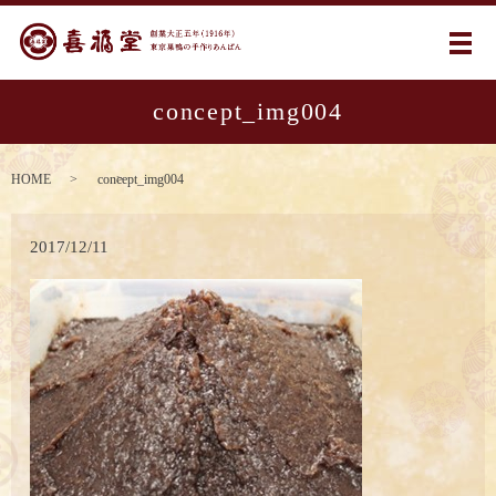
メ
concept_img004
HOME
concept_img004
2017/12/11