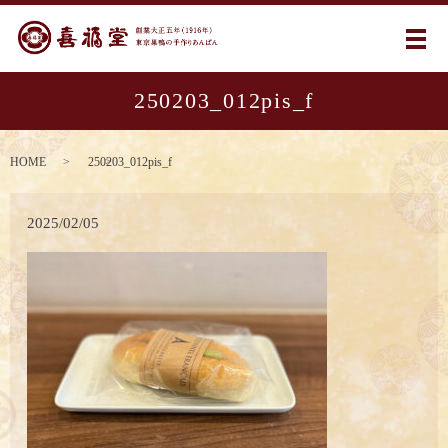
メ
250203_012pis_f
HOME
250203_012pis_f
2025/02/05