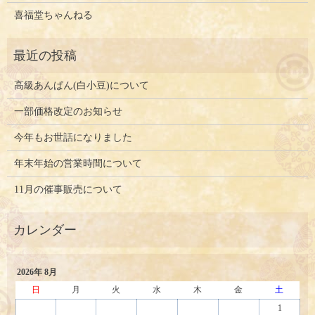
喜福堂ちゃんねる
高級あんぱん(白小豆)について
一部価格改定のお知らせ
今年もお世話になりました
年末年始の営業時間について
11月の催事販売について
2026年 8月
日
月
火
水
木
金
土
1