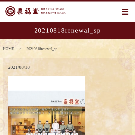
メ
20210818renewal_sp
HOME
20210818renewal_sp
2021/08/18