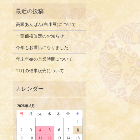
高級あんぱん(白小豆)について
一部価格改定のお知らせ
今年もお世話になりました
年末年始の営業時間について
11月の催事販売について
2026年 8月
日
月
火
水
木
金
土
1
2
3
4
5
6
7
8
9
10
11
12
13
14
15