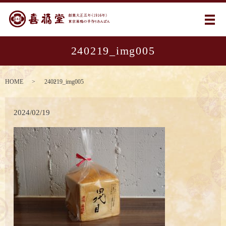
メ
240219_img005
HOME
240219_img005
2024/02/19