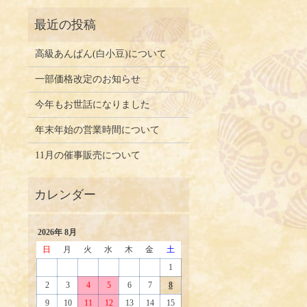
高級あんぱん(白小豆)について
一部価格改定のお知らせ
今年もお世話になりました
年末年始の営業時間について
11月の催事販売について
2026年 8月
日
月
火
水
木
金
土
1
2
3
4
5
6
7
8
9
10
11
12
13
14
15