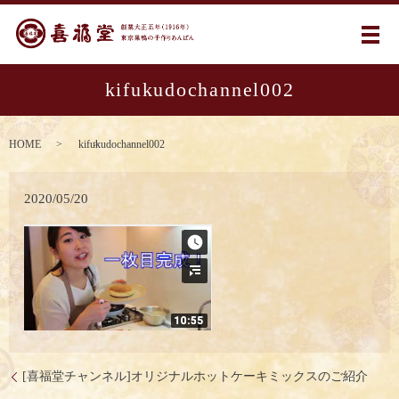
メ
kifukudochannel002
HOME
kifukudochannel002
2020/05/20
[喜福堂チャンネル]オリジナルホットケーキミックスのご紹介