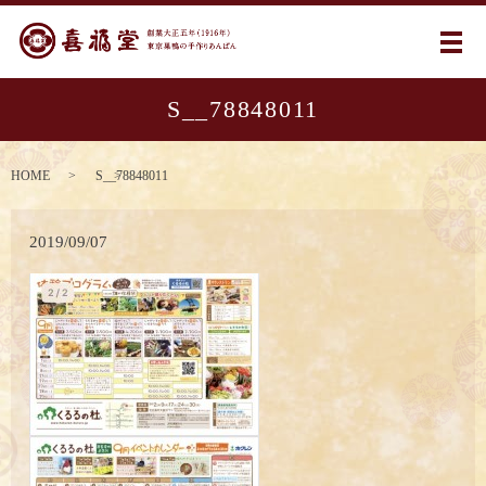
メ
S__78848011
HOME
S__78848011
2019/09/07