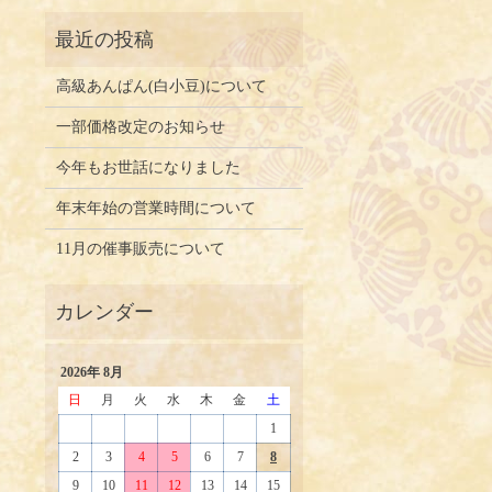
高級あんぱん(白小豆)について
一部価格改定のお知らせ
今年もお世話になりました
年末年始の営業時間について
11月の催事販売について
2026年 8月
日
月
火
水
木
金
土
1
2
3
4
5
6
7
8
9
10
11
12
13
14
15